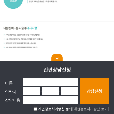
간편상담신청
이름
광주 서구 운천로 223 아이퍼스트주차빌딩 7층 (치평동)
상호명 : 더블린의원 | 대표자 : 정유석
상담신청
-
-
연락처
사업자번호 : 346-06-00117
상담내용
Copyright © W.Rin clinic All Right Reserved.
이용약관
|
개인정보처리방침
개인정보처리방침 동의
[개인정보처리방침 보기]