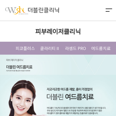
피부레이저클리닉
피코플러스
클라리티Ⅱ
라셈드 PRO
여드름치료