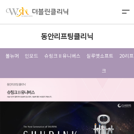
동안리프팅클리닉
볼뉴머
인모드
슈링크Ⅱ유니버스
실루엣소프트
20리
크