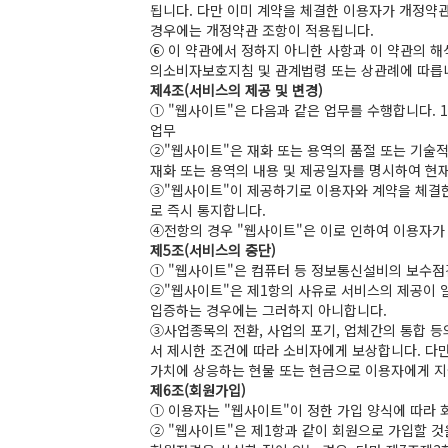
됩니다. 다만 이미 계약을 체결한 이용자가 개정약
경우에는 개정약관 조항이 적용됩니다.
⑥ 이 약관에서 정하지 아니한 사항과 이 약관의
의소비자보호지침 및 관계법령 또는 상관례에 따릅
제4조(서비스의 제공 및 변경)
① "웹사이트"은 다음과 같은 업무를 수행합니다. 1
업무
②"웹사이트"은 재화 또는 용역의 품절 또는 기술적
재화 또는 용역의 내용 및 제공일자를 명시하여 현재
③"웹사이트"이 제공하기로 이용자와 계약을 체결한
로 즉시 통지합니다.
④전항의 경우 "웹사이트"은 이로 인하여 이용자가 
제5조(서비스의 중단)
① "웹사이트"은 컴퓨터 등 정보통신설비의 보수점검
②"웹사이트"은 제1항의 사유로 서비스의 제공이 일
입증하는 경우에는 그러하지 아니합니다.
③사업종목의 전환, 사업의 포기, 업체간의 통합 등
서 제시한 조건에 따라 소비자에게 보상합니다. 다
가치에 상응하는 현물 또는 현금으로 이용자에게 지
제6조(회원가입)
① 이용자는 "웹사이트"이 정한 가입 양식에 따라
② "웹사이트"은 제1항과 같이 회원으로 가입할 것