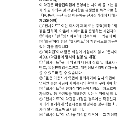
이 약관은
더블린의원
이 운영하는 사이버 몰 또는 
자의 권리·의무 및 책임사항을 규정함을 목적으로 
「PC통신, 무선 등을 이용하는 전자상거래에 대해
제2조(정의)
①"웹사이트" 이란 회사가 재화 또는 용역(이하 
장을 말하며, 아울러 사이버몰을 운영하는 사업자의
②"이용자"란 "웹사이트"에 접속하여 이 약관에 따
③ '회원'이라 함은 "웹사이트"에 개인정보를 제공
있는 자를 말합니다.
④ '비회원'이라 함은 회원에 가입하지 않고 "웹사
제3조 (약관등의 명시와 설명 및 개정)
① "웹사이트"은 이 약관의 내용과 상호 및 대표자
번호, 통신판매업신고번호, 개인정보관리책임자등을 
볼 수 있도록 할 수 있습니다.
② "몰은 이용자가 약관에 동의하기에 앞서 약관에 
업화면 등을 제공하여 이용자의 확인을 구하여야 합
③ "웹사이트"은 전자상거래등에서의소비자보호에관
자보호법 등 관련법을 위배하지 않는 범위에서 이 약
④ "웹사이트"이 약관을 개정할 경우에는 적용일자
자에게 불리하게 약관내용을 변경하는 경우에는 최소
자가 알기 쉽도록 표시합니다.
⑤ "웹사이트"이 약관을 개정할 경우에는 그 개정