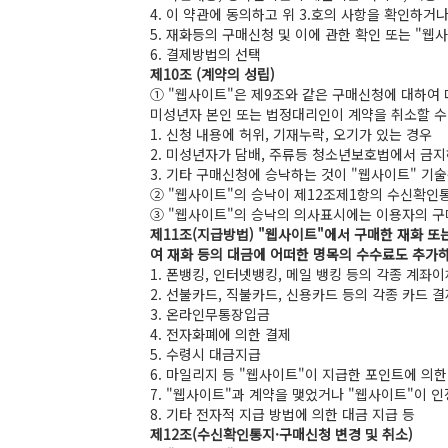
4. 이 약관에 동의하고 위 3.호의 사항을 확인하거나
5. 재화등의 구매신청 및 이에 관한 확인 또는 "웹
6. 결제방법의 선택
제10조 (계약의 성립)
① "웹사이트"은 제9조와 같은 구매신청에 대하여
미성년자 본인 또는 법정대리인이 계약을 취소할 수
1. 신청 내용에 허위, 기재누락, 오기가 있는 경우
2. 미성년자가 담배, 주류등 청소년보호법에서 금지
3. 기타 구매신청에 승낙하는 것이 "웹사이트" 기
② "웹사이트"의 승낙이 제12조제1항의 수신확인
③ "웹사이트"의 승낙의 의사표시에는 이용자의 구
제11조(지급방법) "웹사이트"에서 구매한 재화 또
여 재화 등의 대금에 어떠한 명목의 수수료도 추가하
1. 폰뱅킹, 인터넷뱅킹, 메일 뱅킹 등의 각종 계좌이
2. 선불카드, 직불카드, 신용카드 등의 각종 카드 결
3. 온라인무통장입금
4. 전자화폐에 의한 결제
5. 수령시 대금지급
6. 마일리지 등 "웹사이트"이 지급한 포인트에 의한
7. "웹사이트"과 계약을 맺었거나 "웹사이트"이 
8. 기타 전자적 지급 방법에 의한 대금 지급 등
제12조(수신확인통지·구매신청 변경 및 취소)