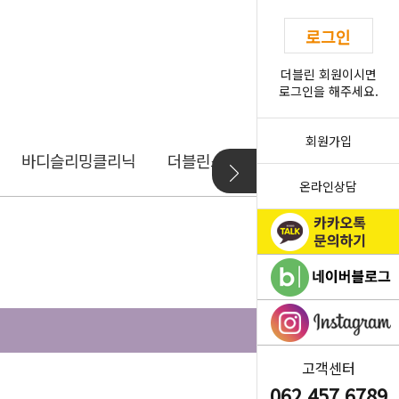
로그인
더블린 회원이시면
로그인을 해주세요.
회원가입
바디슬리밍클리닉
더블린스토리
더블린소개
온라인상담
고객센터
062.457.6789