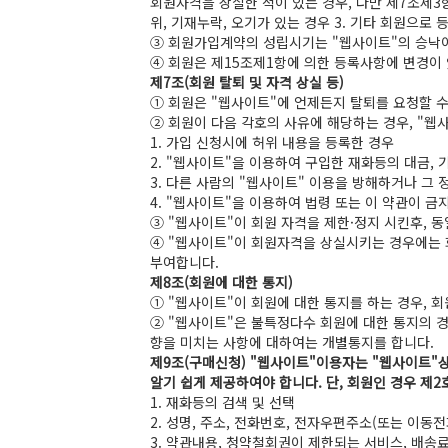
회원자격을 상실한 적이 있는 경우, 다만 제7조제3
위, 기재누락, 오기가 있는 경우 3. 기타 회원으로
③ 회원가입계약의 성립시기는 "웹사이트"의 승낙이
④ 회원은 제15조제1항에 의한 등록사항에 변경이 
제7조(회원 탈퇴 및 자격 상실 등)
① 회원은 "웹사이트"에 언제든지 탈퇴를 요청할 수
② 회원이 다음 각호의 사유에 해당하는 경우, "웹
1. 가입 신청시에 허위 내용을 등록한 경우
2. "웹사이트"을 이용하여 구입한 재화등의 대금,
3. 다른 사람의 "웹사이트" 이용을 방해하거나 그
4. "웹사이트"을 이용하여 법령 또는 이 약관이 
③ "웹사이트"이 회원 자격을 제한·정지 시킨후, 
④ "웹사이트"이 회원자격을 상실시키는 경우에는 
부여합니다.
제8조(회원에 대한 통지)
① "웹사이트"이 회원에 대한 통지를 하는 경우, 
② "웹사이트"은 불특정다수 회원에 대한 통지의 경
향을 미치는 사항에 대하여는 개별통지를 합니다.
제9조(구매신청) "웹사이트"이용자는 "웹사이트"상
알기 쉽게 제공하여야 합니다. 단, 회원인 경우 제2
1. 재화등의 검색 및 선택
2. 성명, 주소, 전화번호, 전자우편주소(또는 이동
3. 약관내용, 청약철회권이 제한되는 서비스, 배송