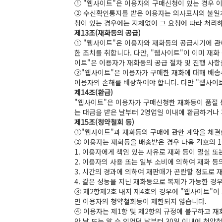
① "웹사이트"은 이용자의 구매신청이 있는 경우 
② 수신확인통지를 받은 이용자는 의사표시의 불일치
청이 있는 경우에는 지체없이 그 요청에 따라 처리하
제13조(재화등의 공급)
① "웹사이트"은 이용자와 재화등의 공급시기에 관하
한 조치를 취합니다. 다만, "웹사이트"이 이미 재화
이트"은 이용자가 재화등의 공급 절차 및 진행 사항
②"웹사이트"은 이용자가 구매한 재화에 대해 배송수
이용자의 손해를 배상하여야 합니다. 다만 "웹사이
제14조(환급)
"웹사이트"은 이용자가 구매신청한 재화등이 품절 등
는 대금을 받은 날부터 2영업일 이내에 환급하거나
제15조(청약철회 등)
①"웹사이트"과 재화등의 구매에 관한 계약을 체결한
② 이용자는 재화등을 배송받은 경우 다음 각호의 1
1. 이용자에게 책임 있는 사유로 재화 등이 멸실 
2. 이용자의 사용 또는 일부 소비에 의하여 재화 등
3. 시간의 경과에 의하여 재판매가 곤란할 정도로 
4. 같은 성능을 지닌 재화등으로 복제가 가능한 경
③ 제2항제2호 내지 제4호의 경우에 "웹사이트"이
면 이용자의 청약철회등이 제한되지 않습니다.
④ 이용자는 제1항 및 제2항의 규정에 불구하고 재
안 날 또는 알 수 있었던 날부터 30일 이내에 청약철