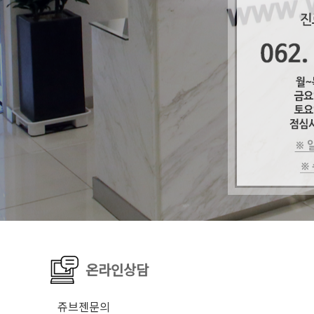
온라인상담
쥬브젠문의