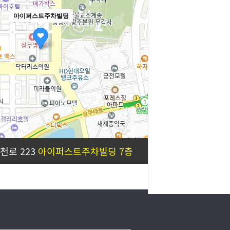
아이퍼스트주차빌딩
100m
천로 223
아이퍼스트주차빌딩 7층
로드뷰
길찾기
지도 크게 보기