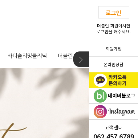
로그인
더블린 회원이시면
로그인을 해주세요.
회원가입
바디슬리밍클리닉
더블린스토리
더블린소개
온라인상담
고객센터
062.457.6789